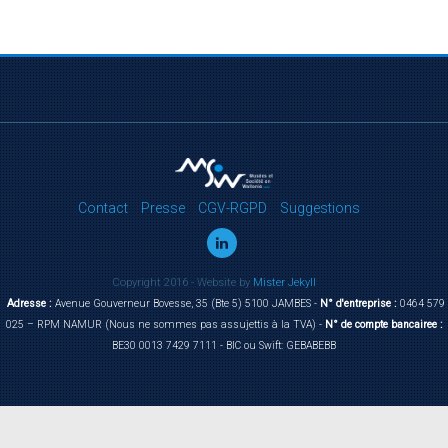
Contact
Presse
CGV-RGPD
Suggestions
Copyright 2016 - Website by
Mister Jekyll
Adresse :
Avenue Gouverneur Bovesse, 35 (Bte 5) 5100 JAMBES -
N° d'entreprise :
0464 579
025 – RPM NAMUR (Nous ne sommes pas assujettis à la TVA) -
N° de compte bancairee :
BE30 0013 7429 7111 - BIC ou Swift: GEBABEBB