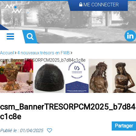
ME CONNECTER
Accueil
4 nouveaux trésors en FWB
csm_BannerTRESORPCM2025_b7d84c1c8e
csm_BannerTRESORPCM2025_b7d84
c1c8e
Partager
Publié le : 01/04/2025