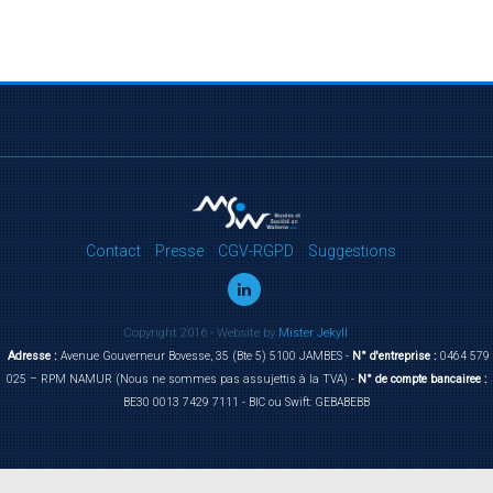
Contact
Presse
CGV-RGPD
Suggestions
Copyright 2016 - Website by
Mister Jekyll
Adresse :
Avenue Gouverneur Bovesse, 35 (Bte 5) 5100 JAMBES -
N° d'entreprise :
0464 579
025 – RPM NAMUR (Nous ne sommes pas assujettis à la TVA) -
N° de compte bancairee :
BE30 0013 7429 7111 - BIC ou Swift: GEBABEBB