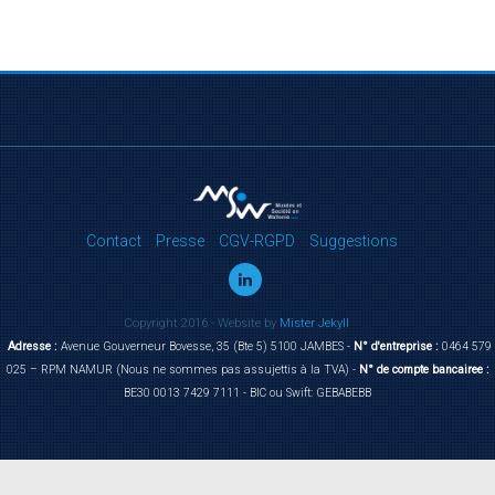
Contact
Presse
CGV-RGPD
Suggestions
Copyright 2016 - Website by
Mister Jekyll
Adresse :
Avenue Gouverneur Bovesse, 35 (Bte 5) 5100 JAMBES -
N° d'entreprise :
0464 579
025 – RPM NAMUR (Nous ne sommes pas assujettis à la TVA) -
N° de compte bancairee :
BE30 0013 7429 7111 - BIC ou Swift: GEBABEBB