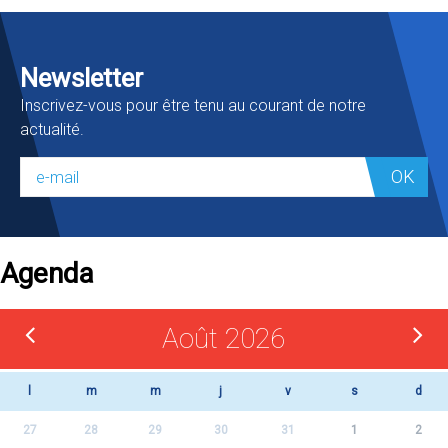
Newsletter
Inscrivez-vous pour être tenu au courant de notre
actualité.
OK
Agenda
Août 2026
l
m
m
j
v
s
d
27
28
29
30
31
1
2