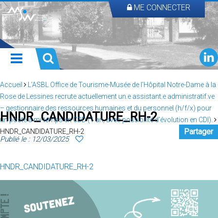
ME CONNECTER
Accueil
L’ASBL Office de Tourisme-Musée de l’Hôpital Notre-Dame à la
Rose de Lessines recrute actuellement un.e assistant.e administratif.ve
– gestionnaire des ressources humaines et du personnel (h/f/x) pour
HNDR_CANDIDATURE_RH-2
un poste à mi-temps en CDD (1 an, avec possibilité d’évolution en CDI).
Partager
HNDR_CANDIDATURE_RH-2
Publié le : 12/03/2025
HNDR_CANDIDATURE_RH-2