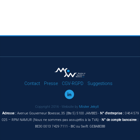
Contact
Presse
CGV-RGPD
Suggestions
Copyright 2016 - Website by
Mister Jekyll
Adresse :
Avenue Gouverneur Bovesse, 35 (Bte 5) 5100 JAMBES -
N° d'entreprise :
0464 579
025 – RPM NAMUR (Nous ne sommes pas assujettis à la TVA) -
N° de compte bancairee :
BE30 0013 7429 7111 - BIC ou Swift: GEBABEBB