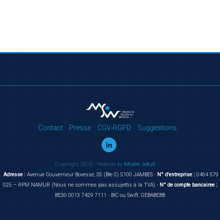
Contact
Presse
CGV-RGPD
Suggestions
Copyright 2016 - Website by
Mister Jekyll
Adresse :
Avenue Gouverneur Bovesse, 35 (Bte 5) 5100 JAMBES -
N° d'entreprise :
0464 579
025 – RPM NAMUR (Nous ne sommes pas assujettis à la TVA) -
N° de compte bancairee :
BE30 0013 7429 7111 - BIC ou Swift: GEBABEBB