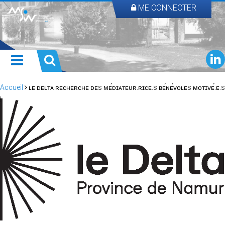
ME CONNECTER
Accueil
ʟᴇ ᴅᴇʟᴛᴀ ʀᴇᴄʜᴇʀᴄʜᴇ ᴅᴇs ᴍᴇ́ᴅɪᴀᴛᴇᴜʀ.ʀɪᴄᴇ.s ʙᴇ́ɴᴇ́ᴠᴏʟᴇs ᴍᴏᴛɪᴠᴇ́.ᴇ.s
!