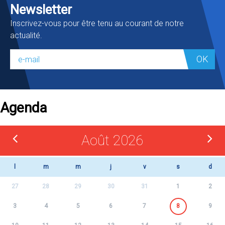
Newsletter
Inscrivez-vous pour être tenu au courant de notre
actualité.
OK
Agenda
Août 2026
l
m
m
j
v
s
d
27
28
29
30
31
1
2
3
4
5
6
7
8
9