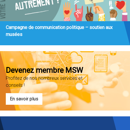
Campagne de communication politique – soutien aux
musées
Devenez membre MSW
Profitez de nos nombreux services et
conseils !
En savoir plus