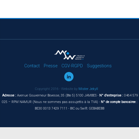
Contact
Presse
CGV-RGPD
Suggestions
Copyright 2016 - Website by
Mister Jekyll
Adresse :
Avenue Gouverneur Bovesse, 35 (Bte 5) 5100 JAMBES -
N° d'entreprise :
0464 579
025 – RPM NAMUR (Nous ne sommes pas assujettis à la TVA) -
N° de compte bancairee :
BE30 0013 7429 7111 - BIC ou Swift: GEBABEBB