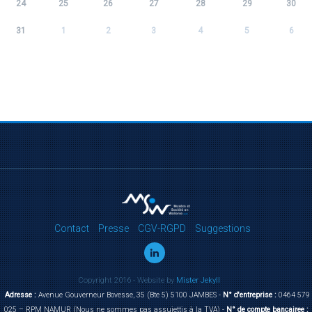
24
25
26
27
28
29
30
31
1
2
3
4
5
6
Contact
Presse
CGV-RGPD
Suggestions
Copyright 2016 - Website by
Mister Jekyll
Adresse :
Avenue Gouverneur Bovesse, 35 (Bte 5) 5100 JAMBES -
N° d'entreprise :
0464 579
025 – RPM NAMUR (Nous ne sommes pas assujettis à la TVA) -
N° de compte bancairee :