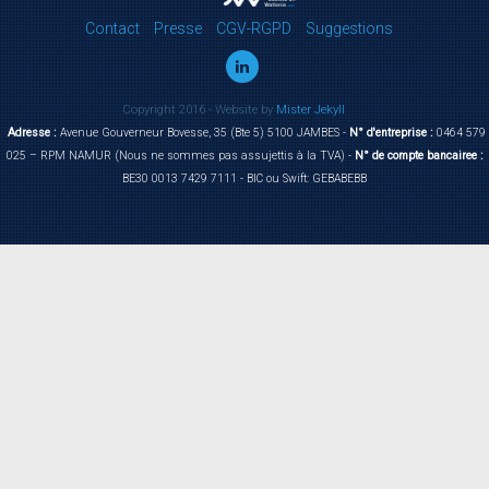
Contact
Presse
CGV-RGPD
Suggestions
Copyright 2016 - Website by
Mister Jekyll
Adresse :
Avenue Gouverneur Bovesse, 35 (Bte 5) 5100 JAMBES -
N° d'entreprise :
0464 579
025 – RPM NAMUR (Nous ne sommes pas assujettis à la TVA) -
N° de compte bancairee :
BE30 0013 7429 7111 - BIC ou Swift: GEBABEBB