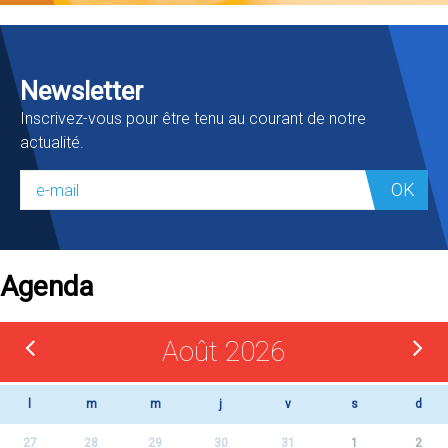
Newsletter
Inscrivez-vous pour être tenu au courant de notre
actualité.
OK
Agenda
Août 2026
l
m
m
j
v
s
d
27
28
29
30
31
1
2