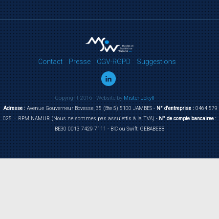
Contact
Presse
CGV-RGPD
Suggestions
Copyright 2016 - Website by
Mister Jekyll
Adresse :
Avenue Gouverneur Bovesse, 35 (Bte 5) 5100 JAMBES -
N° d'entreprise :
0464 579
025 – RPM NAMUR (Nous ne sommes pas assujettis à la TVA) -
N° de compte bancairee :
BE30 0013 7429 7111 - BIC ou Swift: GEBABEBB