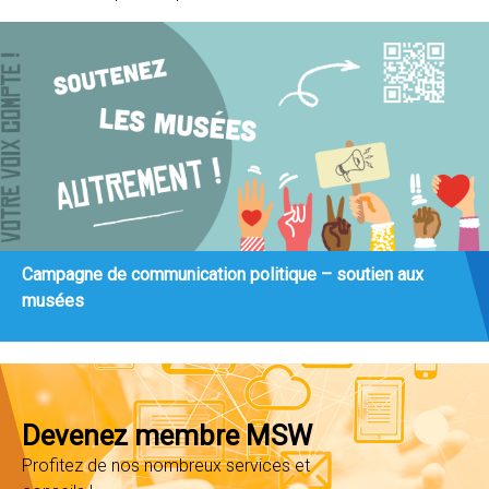
Campagne de communication politique – soutien aux
musées
Devenez membre MSW
Profitez de nos nombreux services et