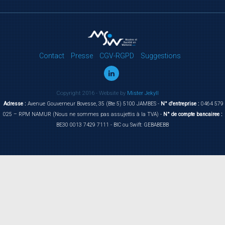
Contact
Presse
CGV-RGPD
Suggestions
Copyright 2016 - Website by
Mister Jekyll
Adresse :
Avenue Gouverneur Bovesse, 35 (Bte 5) 5100 JAMBES -
N° d'entreprise :
0464 579
025 – RPM NAMUR (Nous ne sommes pas assujettis à la TVA) -
N° de compte bancairee :
BE30 0013 7429 7111 - BIC ou Swift: GEBABEBB