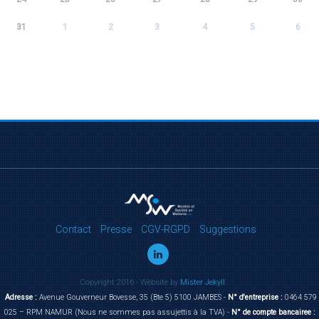
31
1
2
3
4
5
6
Contact
Presse
CGV-RGPD
Suggestions
Copyright 2016 - Website by
Mister Jekyll
Adresse :
Avenue Gouverneur Bovesse, 35 (Bte 5) 5100 JAMBES -
N° d'entreprise :
0464 579
025 – RPM NAMUR (Nous ne sommes pas assujettis à la TVA) -
N° de compte bancairee :