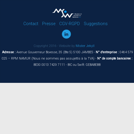
Contact
Presse
CGV-RGPD
Suggestions
Copyright 2016 - Website by
Mister Jekyll
Adresse :
Avenue Gouverneur Bovesse, 35 (Bte 5) 5100 JAMBES -
N° d'entreprise :
0464 579
025 – RPM NAMUR (Nous ne sommes pas assujettis à la TVA) -
N° de compte bancairee :
BE30 0013 7429 7111 - BIC ou Swift: GEBABEBB