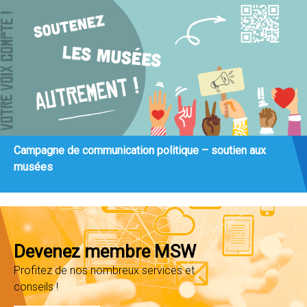
Campagne de communication politique – soutien aux
musées
Devenez membre MSW
Profitez de nos nombreux services et
conseils !