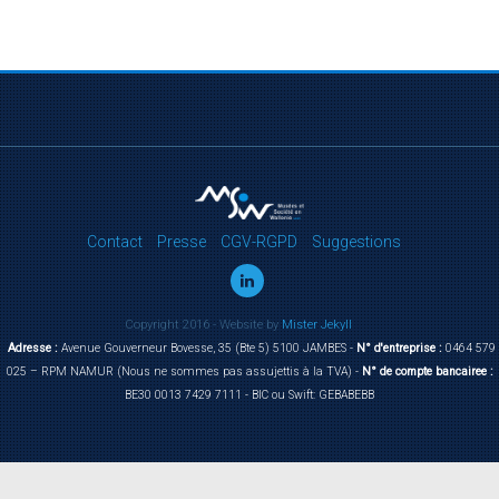
Contact
Presse
CGV-RGPD
Suggestions
Copyright 2016 - Website by
Mister Jekyll
Adresse :
Avenue Gouverneur Bovesse, 35 (Bte 5) 5100 JAMBES -
N° d'entreprise :
0464 579
025 – RPM NAMUR (Nous ne sommes pas assujettis à la TVA) -
N° de compte bancairee :
BE30 0013 7429 7111 - BIC ou Swift: GEBABEBB