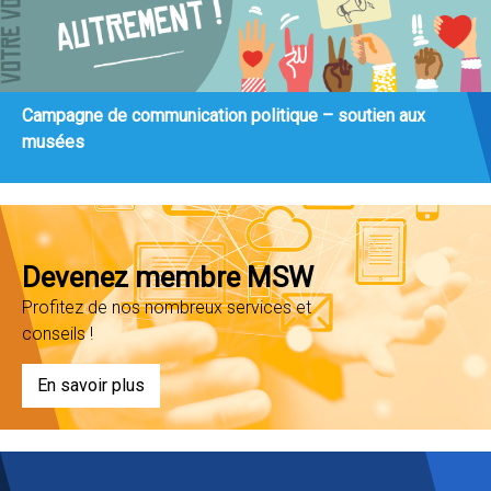
Campagne de communication politique – soutien aux
musées
Devenez membre MSW
Profitez de nos nombreux services et
conseils !
En savoir plus