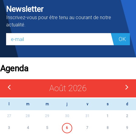
Newsletter
Inscrivez-vous pour être tenu au courant de notre
actualité.
OK
Agenda
Août 2026
l
m
m
j
v
s
d
27
28
29
30
31
1
2
3
4
5
6
7
8
9