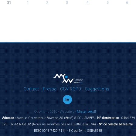
31
1
2
3
4
5
6
Contact
Presse
CGV-RGPD
Suggestions
Copyright 2016 - Website by
Mister Jekyll
Adresse :
Avenue Gouverneur Bovesse, 35 (Bte 5) 5100 JAMBES -
N° d'entreprise :
0464 579
025 – RPM NAMUR (Nous ne sommes pas assujettis à la TVA) -
N° de compte bancairee :
BE30 0013 7429 7111 - BIC ou Swift: GEBABEBB