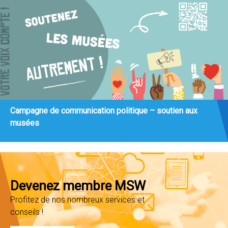
Campagne de communication politique – soutien aux
musées
Devenez membre MSW
Profitez de nos nombreux services et
conseils !