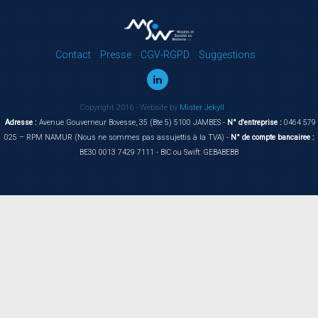
Contact
Presse
CGV-RGPD
Suggestions
Copyright 2016 - Website by
Mister Jekyll
Adresse :
Avenue Gouverneur Bovesse, 35 (Bte 5) 5100 JAMBES -
N° d'entreprise :
0464 579
025 – RPM NAMUR (Nous ne sommes pas assujettis à la TVA) -
N° de compte bancairee :
BE30 0013 7429 7111 - BIC ou Swift: GEBABEBB