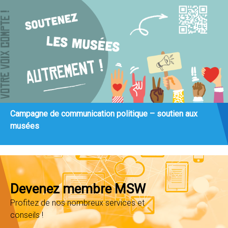
Campagne de communication politique – soutien aux
musées
Devenez membre MSW
Profitez de nos nombreux services et
conseils !