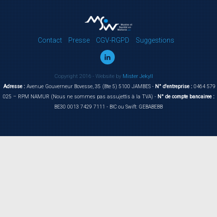
Contact
Presse
CGV-RGPD
Suggestions
Copyright 2016 - Website by
Mister Jekyll
Adresse :
Avenue Gouverneur Bovesse, 35 (Bte 5) 5100 JAMBES -
N° d'entreprise :
0464 579
025 – RPM NAMUR (Nous ne sommes pas assujettis à la TVA) -
N° de compte bancairee :
BE30 0013 7429 7111 - BIC ou Swift: GEBABEBB