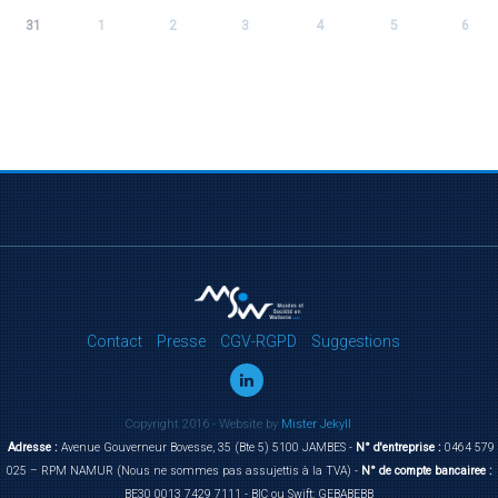
31
1
2
3
4
5
6
Contact
Presse
CGV-RGPD
Suggestions
Copyright 2016 - Website by
Mister Jekyll
Adresse :
Avenue Gouverneur Bovesse, 35 (Bte 5) 5100 JAMBES -
N° d'entreprise :
0464 579
025 – RPM NAMUR (Nous ne sommes pas assujettis à la TVA) -
N° de compte bancairee :
BE30 0013 7429 7111 - BIC ou Swift: GEBABEBB