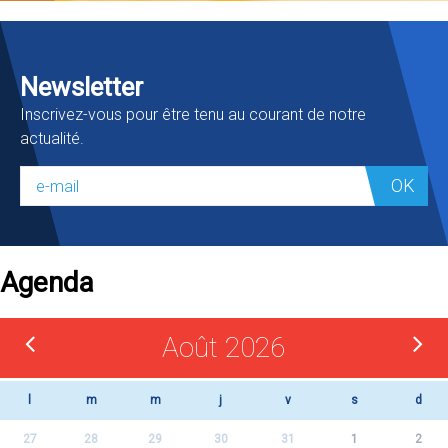
Newsletter
Inscrivez-vous pour être tenu au courant de notre
actualité.
OK
Agenda
Août 2026
l
m
m
j
v
s
d
27
28
29
30
31
1
2