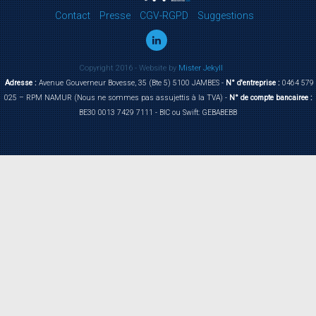
Contact
Presse
CGV-RGPD
Suggestions
Copyright 2016 - Website by
Mister Jekyll
Adresse :
Avenue Gouverneur Bovesse, 35 (Bte 5) 5100 JAMBES -
N° d'entreprise :
0464 579
025 – RPM NAMUR (Nous ne sommes pas assujettis à la TVA) -
N° de compte bancairee :
BE30 0013 7429 7111 - BIC ou Swift: GEBABEBB