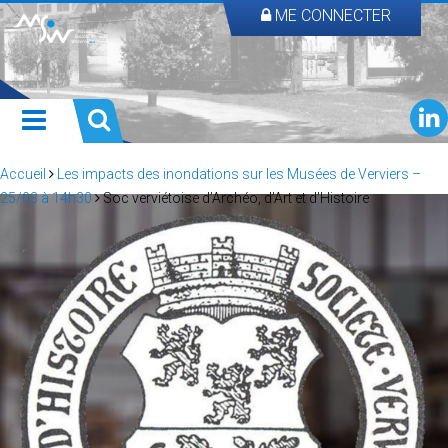
ME CONNECTER
Accueil
Les impacts des inondations sur les Musées de Verviers –
25/03 à 14h30
Soc verviétoise d’Archéo, d’Art et d’Histoire