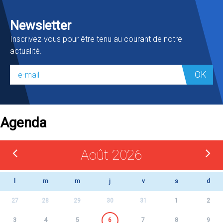
Newsletter
Inscrivez-vous pour être tenu au courant de notre
actualité.
OK
Agenda
Août 2026
l
m
m
j
v
s
d
27
28
29
30
31
1
2
3
4
5
6
7
8
9