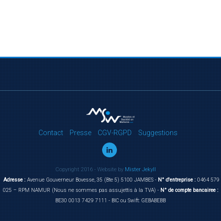
Contact
Presse
CGV-RGPD
Suggestions
Copyright 2016 - Website by
Mister Jekyll
Adresse :
Avenue Gouverneur Bovesse, 35 (Bte 5) 5100 JAMBES -
N° d'entreprise :
0464 579
025 – RPM NAMUR (Nous ne sommes pas assujettis à la TVA) -
N° de compte bancairee :
BE30 0013 7429 7111 - BIC ou Swift: GEBABEBB