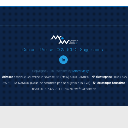
Contact
Presse
CGV-RGPD
Suggestions
Copyright 2016 - Website by
Mister Jekyll
Adresse :
Avenue Gouverneur Bovesse, 35 (Bte 5) 5100 JAMBES -
N° d'entreprise :
0464 579
025 – RPM NAMUR (Nous ne sommes pas assujettis à la TVA) -
N° de compte bancairee :
BE30 0013 7429 7111 - BIC ou Swift: GEBABEBB