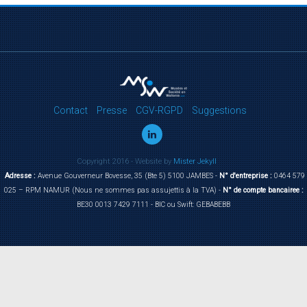
Contact
Presse
CGV-RGPD
Suggestions
Copyright 2016 - Website by
Mister Jekyll
Adresse :
Avenue Gouverneur Bovesse, 35 (Bte 5) 5100 JAMBES -
N° d'entreprise :
0464 579
025 – RPM NAMUR (Nous ne sommes pas assujettis à la TVA) -
N° de compte bancairee :
BE30 0013 7429 7111 - BIC ou Swift: GEBABEBB