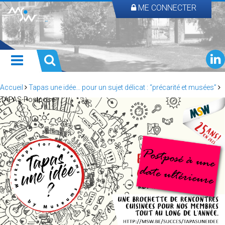
ME CONNECTER
Accueil
Tapas une idée… pour un sujet délicat : “précarité et musées”
TAPAS-Postpose