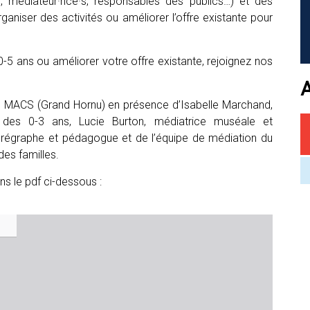
es, médiateur·rice·s, responsables des publics…) et des
ganiser des activités ou améliorer l’offre existante pour
0-5 ans ou améliorer votre offre existante, rejoignez nos
u MACS (Grand Hornu) en présence d’Isabelle Marchand,
l des 0-3 ans, Lucie Burton, médiatrice muséale et
horégraphe et pédagogue et de l’équipe de médiation du
des familles.
ns le pdf ci-dessous :