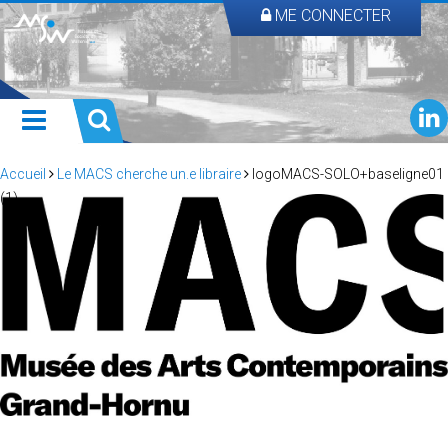
ME CONNECTER
Accueil
Le MACS cherche un.e libraire
logoMACS-SOLO+baseligne01
(1)