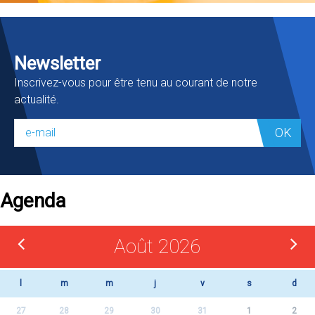
Newsletter
Inscrivez-vous pour être tenu au courant de notre
actualité.
OK
Agenda
Août 2026
l
m
m
j
v
s
d
27
28
29
30
31
1
2