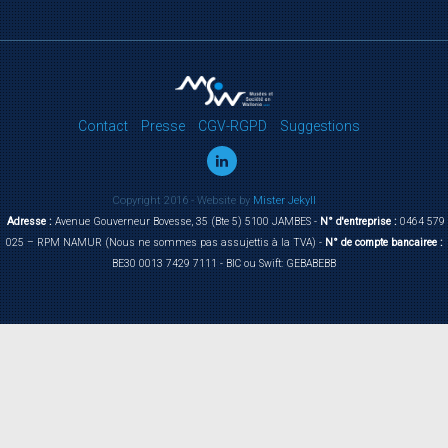
Contact
Presse
CGV-RGPD
Suggestions
Copyright 2016 - Website by
Mister Jekyll
Adresse :
Avenue Gouverneur Bovesse, 35 (Bte 5) 5100 JAMBES -
N° d'entreprise :
0464 579
025 – RPM NAMUR (Nous ne sommes pas assujettis à la TVA) -
N° de compte bancairee :
BE30 0013 7429 7111 - BIC ou Swift: GEBABEBB