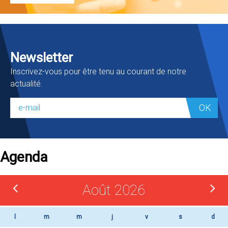
Newsletter
Inscrivez-vous pour être tenu au courant de notre
actualité.
OK
Agenda
Août 2026
l
m
m
j
v
s
d