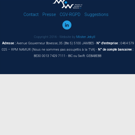
Contact
Presse
CGV-RGPD
Suggestions
Copyright 2016 - Website by
Mister Jekyll
Adresse :
Avenue Gouverneur Bovesse, 35 (Bte 5) 5100 JAMBES -
N° d'entreprise :
0464 579
025 – RPM NAMUR (Nous ne sommes pas assujettis à la TVA) -
N° de compte bancairee :
BE30 0013 7429 7111 - BIC ou Swift: GEBABEBB