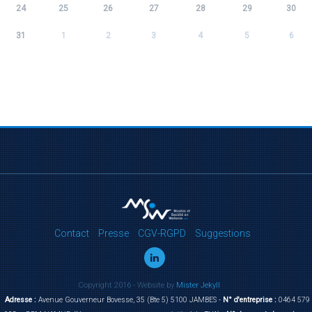
24
25
26
27
28
29
30
31
1
2
3
4
5
6
Contact
Presse
CGV-RGPD
Suggestions
Copyright 2016 - Website by
Mister Jekyll
Adresse :
Avenue Gouverneur Bovesse, 35 (Bte 5) 5100 JAMBES -
N° d'entreprise :
0464 579