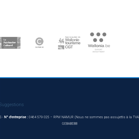
Suggestions
S -
N° d'entreprise :
0464 579 025 – RPM NAMUR (Nous ne sommes pas assujettis à la TVA
GEBABEBB