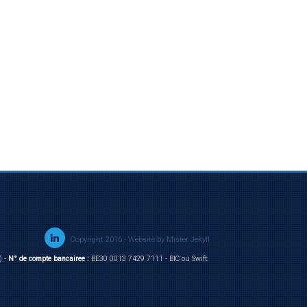
Copyright 2016 - Website by
Mister Jekyll
) -
N° de compte bancairee :
BE30 0013 7429 7111 - BIC ou Swift: