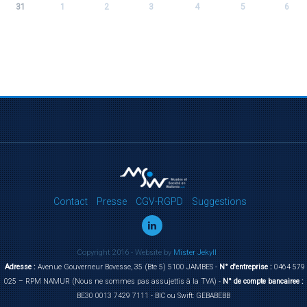
31
1
2
3
4
5
6
Contact
Presse
CGV-RGPD
Suggestions
Copyright 2016 - Website by
Mister Jekyll
Adresse :
Avenue Gouverneur Bovesse, 35 (Bte 5) 5100 JAMBES -
N° d'entreprise :
0464 579
025 – RPM NAMUR (Nous ne sommes pas assujettis à la TVA) -
N° de compte bancairee :
BE30 0013 7429 7111 - BIC ou Swift: GEBABEBB