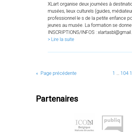
XLart organise deux journées à destinatio
musées, lieux culturels (guides, médiateu
professionnel·le·s de la petite enfance p
jeunes au musée. La formation se donn
INSCRIPTIONS/INFOS : xlartasbl@gmai
> Lire la suite
«
Page précédente
1
…
104
Partenaires