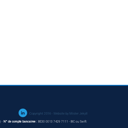
Copyright 2016 - Website by
Mister Jekyll
) -
N° de compte bancairee :
BE30 0013 7429 7111 - BIC ou Swift: