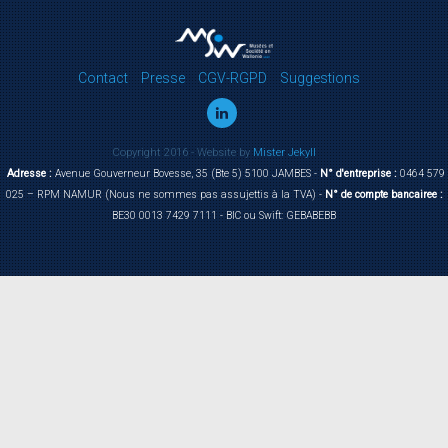
Contact
Presse
CGV-RGPD
Suggestions
Copyright 2016 - Website by
Mister Jekyll
Adresse :
Avenue Gouverneur Bovesse, 35 (Bte 5) 5100 JAMBES -
N° d'entreprise :
0464 579
025 – RPM NAMUR (Nous ne sommes pas assujettis à la TVA) -
N° de compte bancairee :
BE30 0013 7429 7111 - BIC ou Swift: GEBABEBB